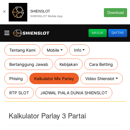
×
SHIENSLOT
Download
SHIENSLOT Mobile App
MASUK
DAFTAR
Tentang Kami
Mobile
Info
Bertanggung Jawab
Kebijakan
Cara Betting
Phising
Kalkulator Mix Parlay
Video Shienslot
RTP SLOT
JADWAL PIALA DUNIA SHIENSLOT