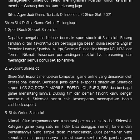
Management Shienslot selalu meningkatkan kualitas untuk kenyaman
member. Gabung dan mainkan sekarang juga.
Situs Agen Judi Online Terbaik Di Indonesia © Shien Slot 2021
Shien Slot Daftar Game Online Terlengkap :
1. SportBook Sbobet Shienslot
Dapatkan pengalaman terbaik bermain sportsbook di Shienslot. Pasang
taruhan di tim favoritmu dari berbagai liga besar dunia seperti English
Premier League, Spanish La Liga, German Bundesliga hingga NFL,NBA, dan
Tennis. Nikmati keseruan pertandingan melalui live streaming dan
menangkan semua bonus setiap harinya.
2. E-Sport Shienslot
Shien Slot Esport merupakan kompetisi game online yang dimainkan oleh
profesional gamer. Berbagai jenis game e-sports dihadirkan Shienslot
seperti CS:GO, DOTA 2, MOBILE LEGEND, LOL, PUBG, FIFA dan berbagai
game menantang lainnya. Dukung tim dan pemain favorit kamu dengan
bertaruh di Shienslot serta raih kesempatan mendapatkan bonus
cashback esport.
3. Slots Online Shienslot
Nikmati fitur kenyamanan serta sensasi permainan slots dari Shienslot.
Kategori game yang satu ini Tidak bisa dianggap remeh, karena dari
permainannya yang simple tidak membosankan, Juga permainan yang
semakin ramai penggunanya, animasi suara serta efek gambar yang